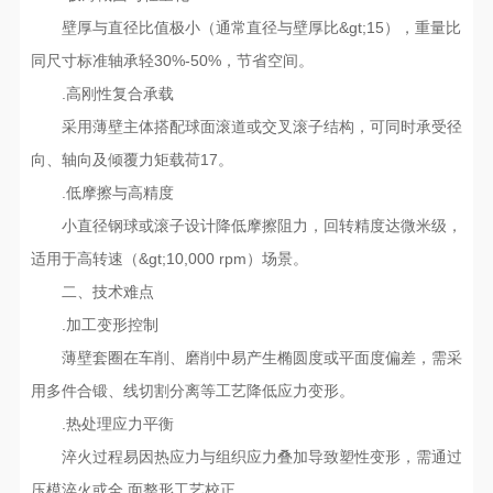
壁厚与直径比值极小（通常直径与壁厚比&gt;15），重量比
同尺寸标准轴承轻30%-50%，节省空间‌。
.‌高刚性复合承载‌
采用薄壁主体搭配球面滚道或交叉滚子结构，可同时承受径
向、轴向及倾覆力矩载荷‌17。
.‌低摩擦与高精度‌
小直径钢球或滚子设计降低摩擦阻力，回转精度达微米级，
适用于高转速（&gt;10,000 rpm）场景。
二、技术难点
.‌加工变形控制‌
薄壁套圈在车削、磨削中易产生椭圆度或平面度偏差，需采
用多件合锻、线切割分离等工艺降低应力变形‌。
.‌热处理应力平衡‌
淬火过程易因热应力与组织应力叠加导致塑性变形，需通过
压模淬火或全 面整形工艺校正‌。