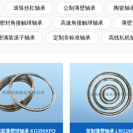
滚珠丝杠轴承
公制薄壁轴承
陶瓷轴
2级密封角接触球轴承
高速角接触球轴承
薄壁
密满装滚子轴承
定制非标准轴承
高线轧机
面薄壁球轴承 KG350XPO
英制薄壁轴承 LRG16