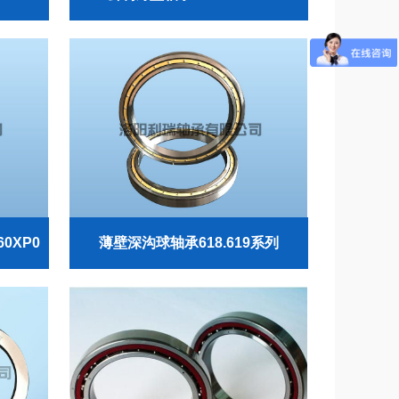
60XP0
薄壁深沟球轴承618.619系列