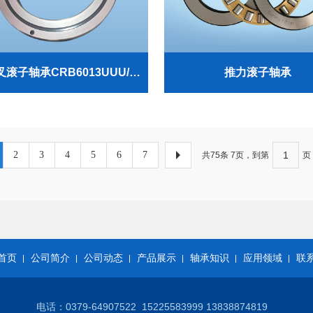
薄壁交叉滚子轴承CRB6013UUU/RE15025UU
推力滚子轴承
2
3
4
5
6
7
共75条 7页，到第
页
首页
公司简介
公司动态
产品展示
轴承知识
应用领域
联
电话：0379-64907522
15225583999 13838874819