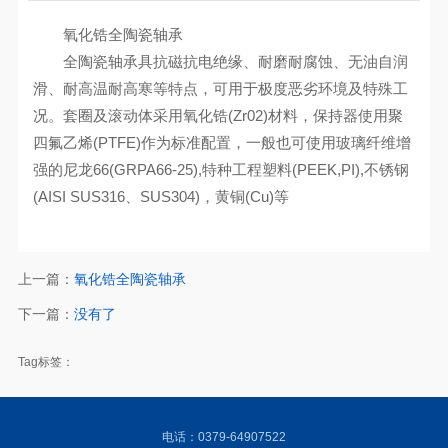
氧化锆全陶瓷轴承
全陶瓷轴承具抗磁抗电绝缘、耐磨耐腐蚀、无油自润
滑、耐高温耐高寒等特点，可用于极度恶劣环境及特殊工
况。套圈及滚动体采用氧化锆(Zr02)材料，保持器使用聚
四氟乙烯(PTFE)作为标准配置，一般也可使用玻璃纤维增
强的尼龙66(GRPA66-25),特种工程塑料(PEEK,PI),不锈钢
(AISI SUS316、SUS304)，黄铜(Cu)等
上一篇：
氧化锆全陶瓷轴承
下一篇：
没有了
Tag标签：
电话：0379-64907522